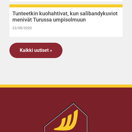
Tunteetkin kuohahtivat, kun salibandykuviot
menivät Turussa umpisolmuun
22/08/2020
Kaikki uutiset »