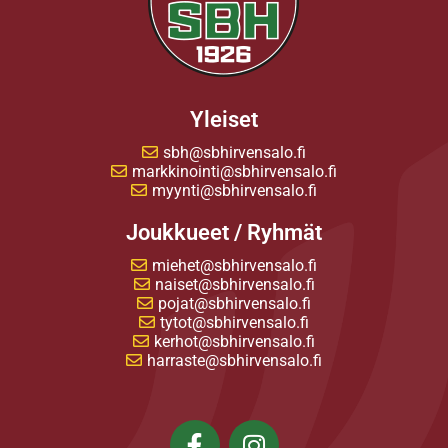
Yleiset
sbh@sbhirvensalo.fi
markkinointi@sbhirvensalo.fi
myynti@sbhirvensalo.fi
Joukkueet / Ryhmät
miehet@sbhirvensalo.fi
naiset@sbhirvensalo.fi
pojat@sbhirvensalo.fi
tytot@sbhirvensalo.fi
kerhot@sbhirvensalo.fi
harraste@sbhirvensalo.fi