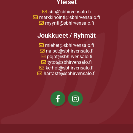
Yleiset
sbh@sbhirvensalo.fi
markkinointi@sbhirvensalo.fi
myynti@sbhirvensalo.fi
Joukkueet / Ryhmät
miehet@sbhirvensalo.fi
naiset@sbhirvensalo.fi
pojat@sbhirvensalo.fi
tytot@sbhirvensalo.fi
kerhot@sbhirvensalo.fi
harraste@sbhirvensalo.fi