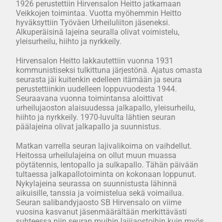
1926 perustettiin Hirvensalon Heitto jatkamaan
Veikkojen toimintaa. Vuotta myöhemmin Heitto
hyväksyttiin Työväen Urheiluliiton jäseneksi.
Alkuperäisinä lajeina seuralla olivat voimistelu,
yleisurheilu, hiihto ja nyrkkeily.
Hirvensalon Heitto lakkautettiin vuonna 1931
kommunistiseksi tulkittuna järjestönä. Ajatus omasta
seurasta jäi kuitenkin edelleen itämään ja seura
perustettiinkin uudelleen loppuvuodesta 1944.
Seuraavana vuonna toimintansa aloittivat
urheilujaoston alaisuudessa jalkapallo, yleisurheilu,
hiihto ja nyrkkeily. 1970-luvulta lähtien seuran
päälajeina olivat jalkapallo ja suunnistus.
Matkan varrella seuran lajivalikoima on vaihdellut.
Heitossa urheilulajeina on ollut muun muassa
pöytätennis, lentopallo ja sulkapallo. Tähän päivään
tultaessa jalkapallotoiminta on kokonaan loppunut.
Nykylajeina seurassa on suunnistusta lähinnä
aikuisille, tanssia ja voimistelua sekä voimailua.
Seuran salibandyjaosto SB Hirvensalo on viime
vuosina kasvanut jäsenmäärältään merkittävästi
suhteessa niin seuran muihin lajijaostoihin kuin myös