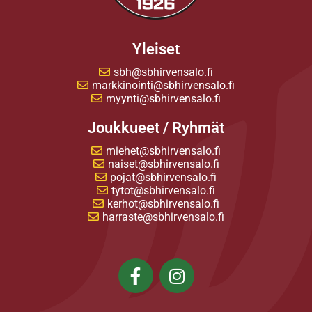
Yleiset
sbh@sbhirvensalo.fi
markkinointi@sbhirvensalo.fi
myynti@sbhirvensalo.fi
Joukkueet / Ryhmät
miehet@sbhirvensalo.fi
naiset@sbhirvensalo.fi
pojat@sbhirvensalo.fi
tytot@sbhirvensalo.fi
kerhot@sbhirvensalo.fi
harraste@sbhirvensalo.fi