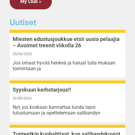
My Club »
Uutiset
Miesten edustusjoukkue etsii uusia pelaajia
– Avoimet treenit viikolla 26
25/06/2022
Jos omaat hyvää henkeä ja haluat tulla mukaan
toimintaan ja
Syyskuun kerhotarjous!!
31/08/2020
Nyt, jos koskaan kannattaa tuoda lapsi
tutustumaan ja opettelemaan salibandyn
Tunteetkin kuohahtivat, kun salibandykuviot