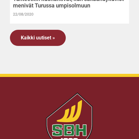
menivät Turussa umpisolmuun
22/08/2020
Kaikki uutiset »