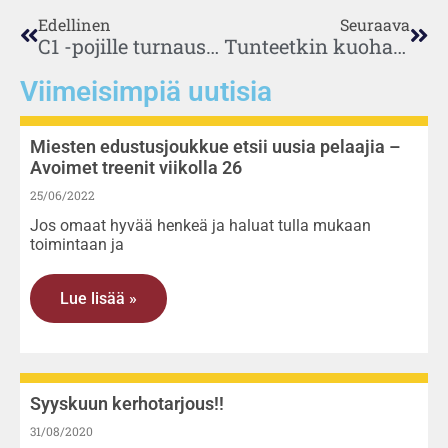
Edellinen
Seuraava
C1 -pojille turnausvoitto Raumalta
Tunteetkin kuohahtivat, kun salibandykuviot menivät Turussa umpisolmuun
Viimeisimpiä uutisia
Miesten edustusjoukkue etsii uusia pelaajia –
Avoimet treenit viikolla 26
25/06/2022
Jos omaat hyvää henkeä ja haluat tulla mukaan
toimintaan ja
Lue lisää »
Syyskuun kerhotarjous!!
31/08/2020