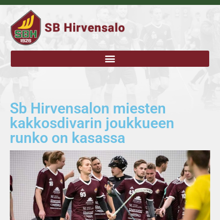
Sb Hirvensalon miesten
kakkosdivarin joukkueen
runko on kasassa