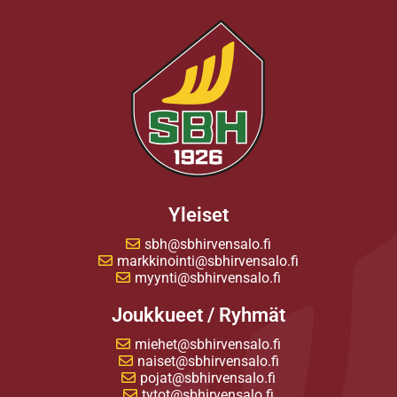
Yleiset
sbh@sbhirvensalo.fi
markkinointi@sbhirvensalo.fi
myynti@sbhirvensalo.fi
Joukkueet / Ryhmät
miehet@sbhirvensalo.fi
naiset@sbhirvensalo.fi
pojat@sbhirvensalo.fi
tytot@sbhirvensalo.fi