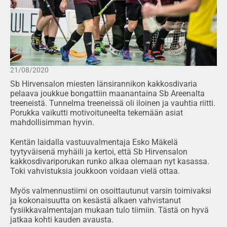
21/08/2020
Sb Hirvensalon miesten länsirannikon kakkosdivaria
pelaava joukkue bongattiin maanantaina Sb Areenalta
treeneistä. Tunnelma treeneissä oli iloinen ja vauhtia riitti.
Porukka vaikutti motivoituneelta tekemään asiat
mahdollisimman hyvin.
Kentän laidalla vastuuvalmentaja Esko Mäkelä
tyytyväisenä myhäili ja kertoi, että Sb Hirvensalon
kakkosdivariporukan runko alkaa olemaan nyt kasassa.
Toki vahvistuksia joukkoon voidaan vielä ottaa.
Myös valmennustiimi on osoittautunut varsin toimivaksi
ja kokonaisuutta on kesästä alkaen vahvistanut
fysiikkavalmentajan mukaan tulo tiimiin. Tästä on hyvä
jatkaa kohti kauden avausta.