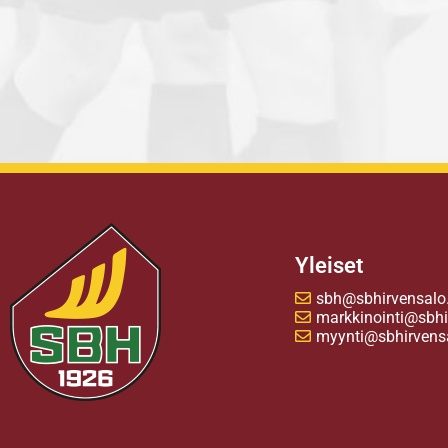
Yleiset
sbh@sbhirvensalo.
markkinointi@sbhir
myynti@sbhirvensa