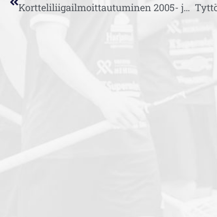
Kortteliliigailmoittautuminen 2005- ja 2006-ikäluokille!