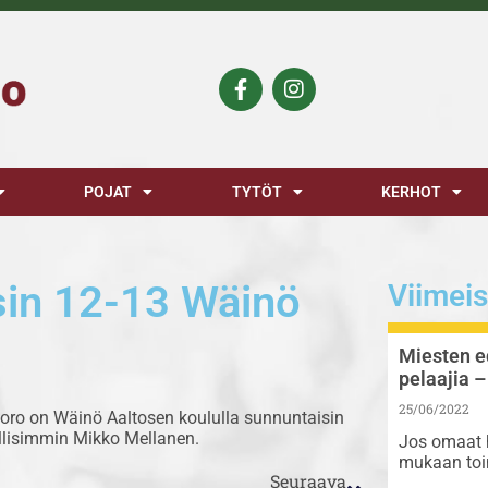
POJAT
TYTÖT
KERHOT
sin 12-13 Wäinö
Viimeis
Miesten e
pelaajia –
25/06/2022
uoro on Wäinö Aaltosen koululla sunnuntaisin
allisimmin Mikko Mellanen.
Jos omaat h
mukaan toi
Seuraava