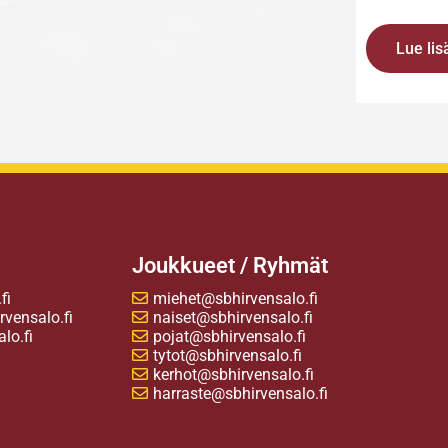
Lue lis
Joukkueet / Ryhmät
fi
miehet@sbhirvensalo.fi
vensalo.fi
naiset@sbhirvensalo.fi
lo.fi
pojat@sbhirvensalo.fi
tytot@sbhirvensalo.fi
kerhot@sbhirvensalo.fi
harraste@sbhirvensalo.fi