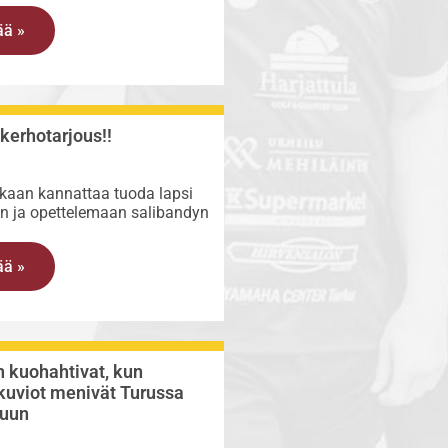
ää »
kerhotarjous!!
skaan kannattaa tuoda lapsi
n ja opettelemaan salibandyn
ää »
n kuohahtivat, kun
kuviot menivät Turussa
uun