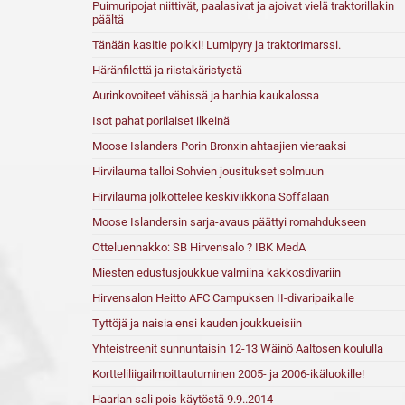
Puimuripojat niittivät, paalasivat ja ajoivat vielä traktorillakin
päältä
Tänään kasitie poikki! Lumipyry ja traktorimarssi.
Häränfilettä ja riistakäristystä
Aurinkovoiteet vähissä ja hanhia kaukalossa
Isot pahat porilaiset ilkeinä
Moose Islanders Porin Bronxin ahtaajien vieraaksi
Hirvilauma talloi Sohvien jousitukset solmuun
Hirvilauma jolkottelee keskiviikkona Soffalaan
Moose Islandersin sarja-avaus päättyi romahdukseen
Otteluennakko: SB Hirvensalo ? IBK MedA
Miesten edustusjoukkue valmiina kakkosdivariin
Hirvensalon Heitto AFC Campuksen II-divaripaikalle
Tyttöjä ja naisia ensi kauden joukkueisiin
Yhteistreenit sunnuntaisin 12-13 Wäinö Aaltosen koululla
Kortteliliigailmoittautuminen 2005- ja 2006-ikäluokille!
Haarlan sali pois käytöstä 9.9..2014