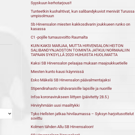
Syyskuun kerhotarjous!!
Tunteetkin kuohahtivat, kun salibandykuviot menivät Turussa
umpisolmuun
Sb Hirvensalon miesten kakkosdivarin joukkueen runko on
kasassa
C1 -pojille turnausvoitto Raumalta
KUIN KAKSI MARJAA, MUTTA HIRVENSALON HEITON
SALIBANDYNJAOSTON TOIMINTA JATKUU NORMAALIIN
TAPAAN SYKSYLLÄ 2020 HUHUISTA HUOLIMATTA
Kaksi SB Hirvensalon pelaajaa mukaan maajoukkuetielle
Miesten kunto kausi käynnissä
Esko Mäkelä SB Hirvensalon päävalmentajaksi
Stipendirahasto vähävaraisille lapsille ja nuorille
Infoa koronavirukseen liittyen (päivitetty 28.5.)
Hirviryhmään uusi maalitykki
Tyko Hellsten jatkaa hirvilaumassa – Syksyn harjoitusottelut
sovittu
Kolmen tähden Allu SB Hirvensaloon!