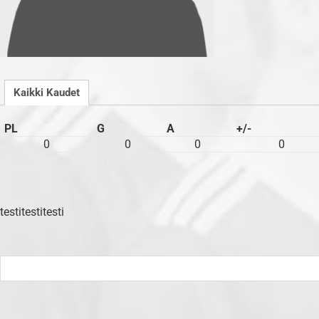
Kaikki Kaudet
PL
G
A
+/-
0
0
0
0
testitestitesti