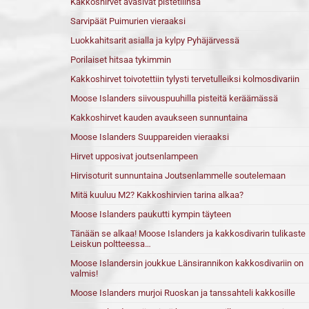
Kakkoshirvet avasivat pistetilinsä
Sarvipäät Puimurien vieraaksi
Luokkahitsarit asialla ja kylpy Pyhäjärvessä
Porilaiset hitsaa tykimmin
Kakkoshirvet toivotettiin tylysti tervetulleiksi kolmosdivariin
Moose Islanders siivouspuuhilla pisteitä keräämässä
Kakkoshirvet kauden avaukseen sunnuntaina
Moose Islanders Suuppareiden vieraaksi
Hirvet upposivat joutsenlampeen
Hirvisoturit sunnuntaina Joutsenlammelle soutelemaan
Mitä kuuluu M2? Kakkoshirvien tarina alkaa?
Moose Islanders paukutti kympin täyteen
Tänään se alkaa! Moose Islanders ja kakkosdivarin tulikaste
Leiskun poltteessa…
Moose Islandersin joukkue Länsirannikon kakkosdivariin on
valmis!
Moose Islanders murjoi Ruoskan ja tanssahteli kakkosille