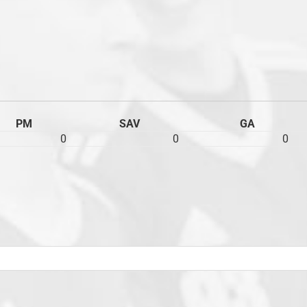
PM
SAV
GA
0
0
0