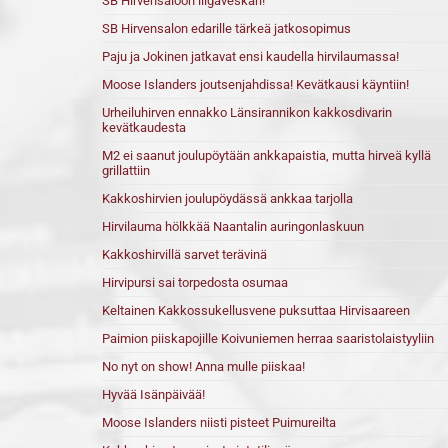
SB Hirvensaloon liigaveskari!
SB Hirvensalon edarille tärkeä jatkosopimus
Paju ja Jokinen jatkavat ensi kaudella hirvilaumassa!
Moose Islanders joutsenjahdissa! Kevätkausi käyntiin!
Urheiluhirven ennakko Länsirannikon kakkosdivarin
kevätkaudesta
M2 ei saanut joulupöytään ankkapaistia, mutta hirveä kyllä
grillattiin
Kakkoshirvien joulupöydässä ankkaa tarjolla
Hirvilauma hölkkää Naantalin auringonlaskuun
Kakkoshirvillä sarvet terävinä
Hirvipursi sai torpedosta osumaa
Keltainen Kakkossukellusvene puksuttaa Hirvisaareen
Paimion piiskapojille Koivuniemen herraa saaristolaistyyliin
No nyt on show! Anna mulle piiskaa!
Hyvää Isänpäivää!
Moose Islanders niisti pisteet Puimureilta