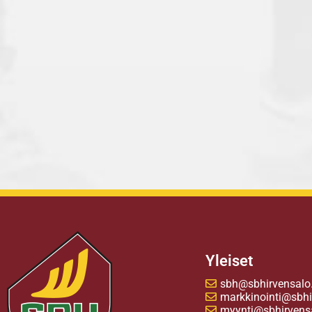
Yleiset
sbh@sbhirvensalo.
markkinointi@sbhir
myynti@sbhirvensa