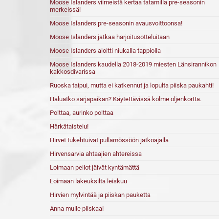
Moose Islanders viimeistä kertaa tatamilla pre-seasonin
merkeissä!
Moose Islanders pre-seasonin avausvoittoonsa!
Moose Islanders jatkaa harjoitusotteluitaan
Moose Islanders aloitti niukalla tappiolla
Moose Islanders kaudella 2018-2019 miesten Länsirannikon
kakkosdivarissa
Ruoska taipui, mutta ei katkennut ja lopulta piiska paukahti!
Haluatko sarjapaikan? Käytettävissä kolme oljenkortta.
Polttaa, aurinko polttaa
Härkätaistelu!
Hirvet tukehtuivat pullamössöön jatkoajalla
Hirvensarvia ahtaajien ahtereissa
Loimaan pellot jäivät kyntämättä
Loimaan lakeuksilta leiskuu
Hirvien mylvintää ja piiskan pauketta
Anna mulle piiskaa!