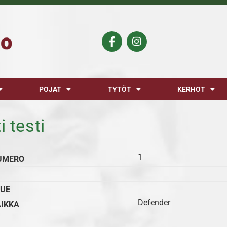
POJAT
TYTÖT
KERHOT
i testi
1
UMERO
UE
Defender
AIKKA