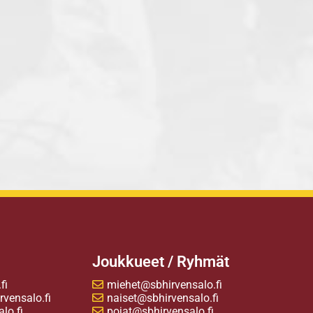
Joukkueet / Ryhmät
fi
miehet@sbhirvensalo.fi
vensalo.fi
naiset@sbhirvensalo.fi
lo.fi
pojat@sbhirvensalo.fi