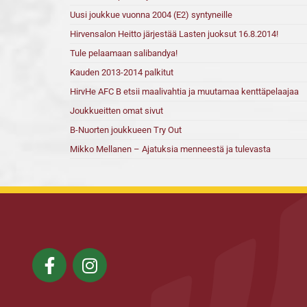
Uusi joukkue vuonna 2004 (E2) syntyneille
Hirvensalon Heitto järjestää Lasten juoksut 16.8.2014!
Tule pelaamaan salibandya!
Kauden 2013-2014 palkitut
HirvHe AFC B etsii maalivahtia ja muutamaa kenttäpelaajaa
Joukkueitten omat sivut
B-Nuorten joukkueen Try Out
Mikko Mellanen – Ajatuksia menneestä ja tulevasta